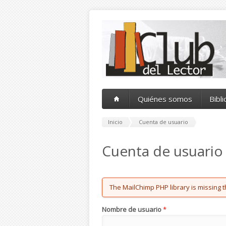
Pasar al contenido principal
Quiénes somos
Bibl
Inicio
Cuenta de usuario
Cuenta de usuario
Error message
The MailChimp PHP library is missing t
Nombre de usuario
*