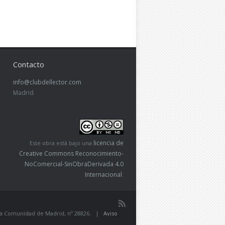
Contacto
info@clubdellector.com
Madrid
licencia de
Este obra está bajo una
Creative Commons Reconocimiento-
NoComercial-SinObraDerivada 4.0
Internacional
.
de la Comunidad de Madrid, nº 28826. |
Aviso