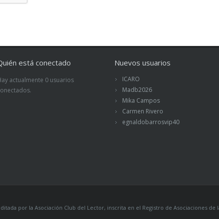
Quién está conectado
Nuevos usuarios
ICARO
Hay actualmente 0 usuarios
Madb2026
conectados.
Mika Campos
Carmen Rivero
egnaldobarrosvip40
itada por la Asociación Club del Lector, inscrita en el Registro de Asociaciones 