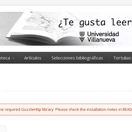
ioteca
Artículos
Selecciones bibliográficas
Tertulias
he required GuzzleHttp library. Please check the installation notes in READ