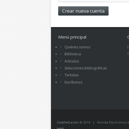
Menú principal
Quiénes somos
Biblioteca
Artículos
Selecciones bibliográficas
Tertulias
Escríbenos
ClubDelLector
© 2014 | Revista Electrónica ed
legal