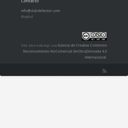
Contacto
info@clubdellector.com
Madrid
licencia de Creative Commons
Este obra está bajo una
Reconocimiento-NoComercial-SinObraDerivada 4.0
Internacional
.