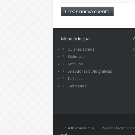
Menú principal
Quiénes somos
Biblioteca
Artículos
Selecciones bibliográficas
Tertulias
Escríbenos
ClubDelLector
© 2014 | Revista Electrónica ed
legal