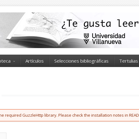
ioteca
Artículos
Selecciones bibliográficas
Tertulias
he required GuzzleHttp library. Please check the installation notes in READ