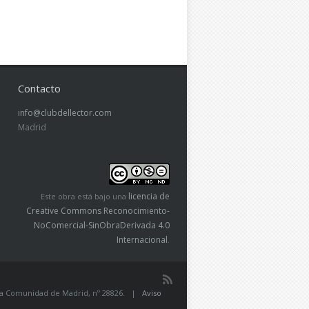
Contacto
info@clubdellector.com
Madrid
licencia de
Este obra está bajo una
Creative Commons Reconocimiento-
NoComercial-SinObraDerivada 4.0
Internacional
.
de la Comunidad de Madrid, nº 28826. |
Aviso