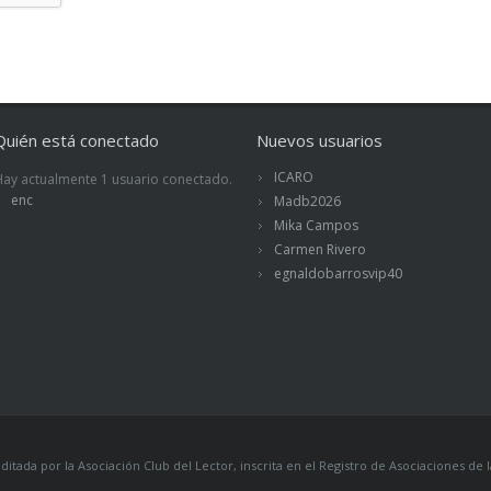
Quién está conectado
Nuevos usuarios
ICARO
Hay actualmente 1 usuario conectado.
enc
Madb2026
Mika Campos
Carmen Rivero
egnaldobarrosvip40
itada por la Asociación Club del Lector, inscrita en el Registro de Asociaciones 