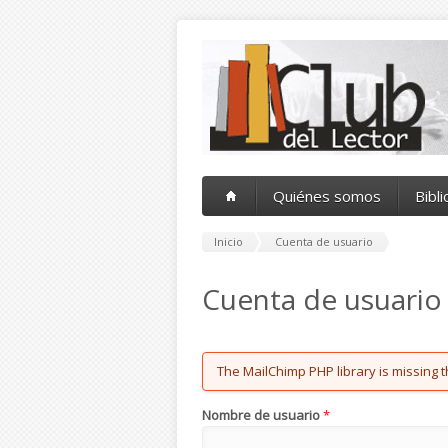
Pasar al contenido principal
Quiénes somos
Bibl
Inicio
Cuenta de usuario
Cuenta de usuario
Error message
The MailChimp PHP library is missing t
Nombre de usuario
*