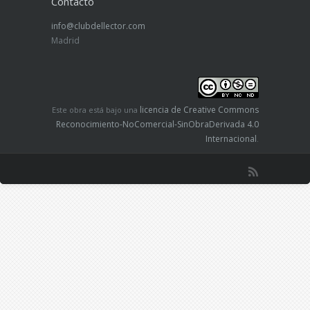
Contacto
info@clubdellector.com
Madrid
licencia de Creative Commons
Este obra está bajo una
Reconocimiento-NoComercial-SinObraDerivada 4.0
Internacional
.