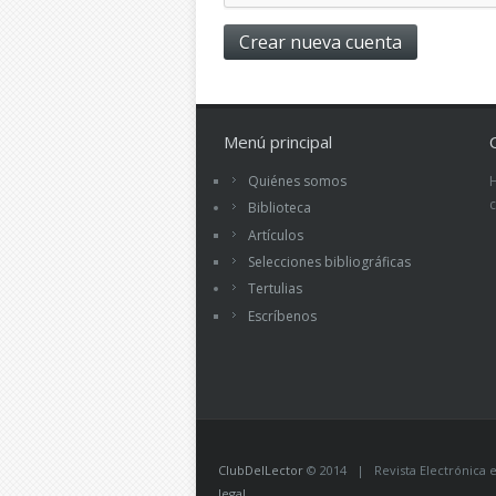
Menú principal
Quiénes somos
Biblioteca
Artículos
Selecciones bibliográficas
Tertulias
Escríbenos
ClubDelLector
© 2014 | Revista Electrónica ed
legal