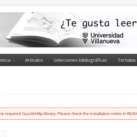
ioteca
Artículos
Selecciones bibliográficas
Tertulias
he required GuzzleHttp library. Please check the installation notes in READ