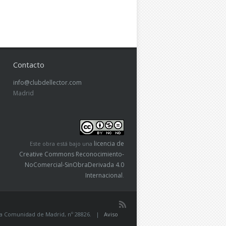
Contacto
info@clubdellector.com
Madrid
licencia de
Este obra está bajo una
Creative Commons Reconocimiento-
NoComercial-SinObraDerivada 4.0
Internacional
.
de la Comunidad de Madrid, nº 28826. |
Aviso