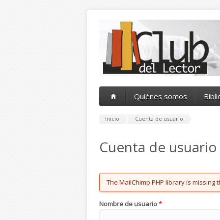
Pasar al contenido principal
Quiénes somos
Bibl
Inicio
Cuenta de usuario
Cuenta de usuario
Error message
The MailChimp PHP library is missing t
Nombre de usuario
*