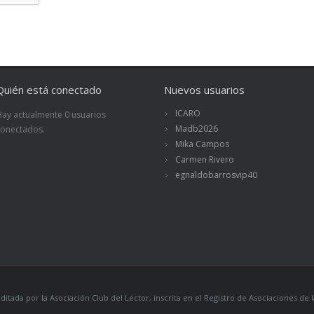
Quién está conectado
Nuevos usuarios
ICARO
Hay actualmente 0 usuarios
Madb2026
conectados.
Mika Campos
Carmen Rivero
egnaldobarrosvip40
itada por la Asociación Club del Lector, inscrita en el Registro de Asociaciones 