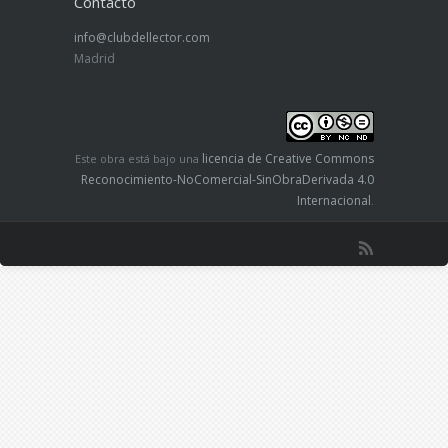
Contacto
info@clubdellector.com
Madrid
licencia de Creative Commons
Este obra está bajo una
Reconocimiento-NoComercial-SinObraDerivada 4.0
Internacional
.