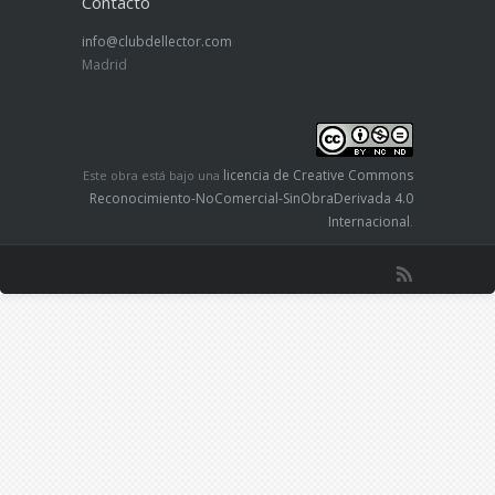
Contacto
info@clubdellector.com
Madrid
licencia de Creative Commons
Este obra está bajo una
Reconocimiento-NoComercial-SinObraDerivada 4.0
Internacional
.