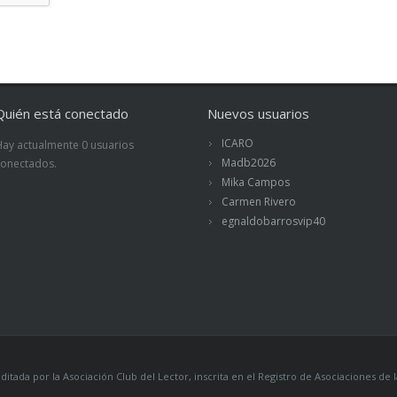
Quién está conectado
Nuevos usuarios
ICARO
Hay actualmente 0 usuarios
Madb2026
conectados.
Mika Campos
Carmen Rivero
egnaldobarrosvip40
itada por la Asociación Club del Lector, inscrita en el Registro de Asociaciones 