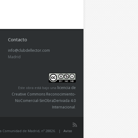
Contacto
info@clubdellector.com
Madrid
licencia de
Este obra está bajo una
Creative Commons Reconocimiento-
NoComercial-SinObraDerivada 4.0
Internacional
.
de la Comunidad de Madrid, nº 28826. |
Aviso