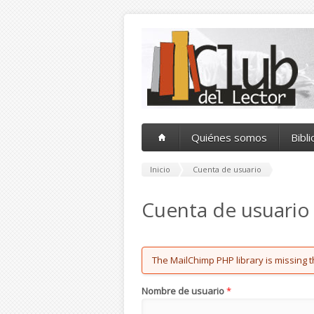
Pasar al contenido principal
Quiénes somos
Bibl
Inicio
Cuenta de usuario
Cuenta de usuario
Error message
The MailChimp PHP library is missing t
Nombre de usuario
*