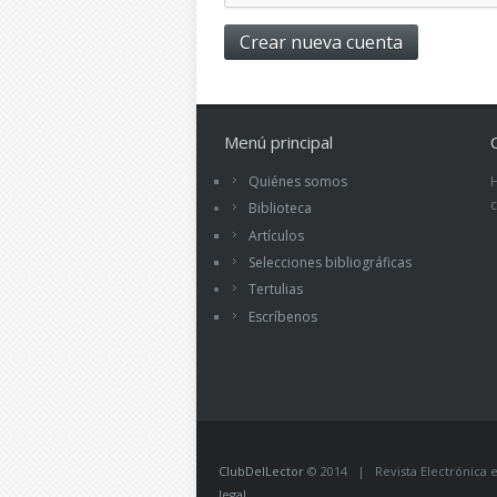
Menú principal
Quiénes somos
Biblioteca
Artículos
Selecciones bibliográficas
Tertulias
Escríbenos
ClubDelLector
© 2014 | Revista Electrónica ed
legal