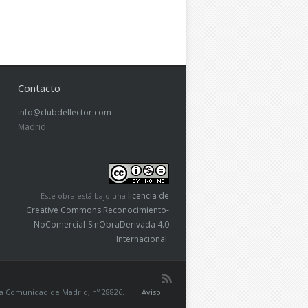
Contacto
info@clubdellector.com
Madrid
licencia de
Este obra está bajo una
Creative Commons Reconocimiento-
NoComercial-SinObraDerivada 4.0
Internacional
.
de la Comunidad de Madrid, nº 28826. |
Aviso