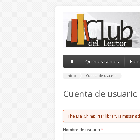
Pasar al contenido principal
Quiénes somos
Bibl
Inicio
Cuenta de usuario
Cuenta de usuario
Error message
The MailChimp PHP library is missing t
Nombre de usuario
*