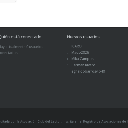
Quién está conectado
Nuevos usuarios
ICARO
Hay actualmente 0 usuarios
Madb2026
conectados.
Mika Campos
Carmen Rivero
egnaldobarrosvip40
itada por la Asociación Club del Lector, inscrita en el Registro de Asociaciones 