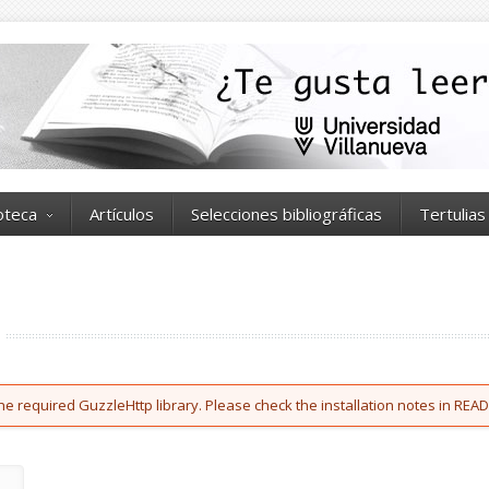
ioteca
Artículos
Selecciones bibliográficas
Tertulias
he required GuzzleHttp library. Please check the installation notes in READ