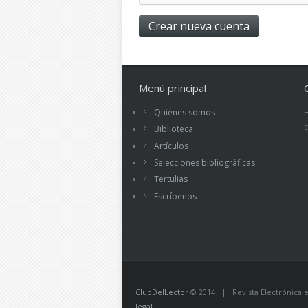
Menú principal
Quiénes somos
Biblioteca
Artículos
Selecciones bibliográficas
Tertulias
Escríbenos
ClubDelLector
© 2014 | Revista Electrónica ed
legal