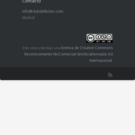
Contacto
info@clubdellector.com
Madrid
licencia de Creative Commons
Este obra está bajo una
Reconocimiento-NoComercial-SinObraDerivada 4.0
Internacional
.