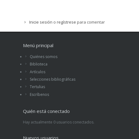
Inicie sesión
o
regístrese
para comentar
Menú principal
Quiénes somos
Biblioteca
Artículos
Selecciones bibliográficas
Tertulias
Escríbenos
Quién está conectado
Hay actualmente 0 usuarios conectados.
Nuevos usuarios