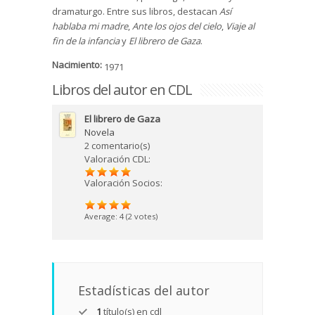
dramaturgo. Entre sus libros, destacan
Así
hablaba mi madre
,
Ante los ojos del cielo
,
Viaje al
fin de la infancia
y
El librero de Gaza
.
Nacimiento:
1971
Libros del autor en CDL
El librero de Gaza
Novela
2 comentario(s)
Valoración CDL:
Valoración Socios:
Average:
4
(
2
votes)
Estadísticas del autor
1
título(s) en cdl