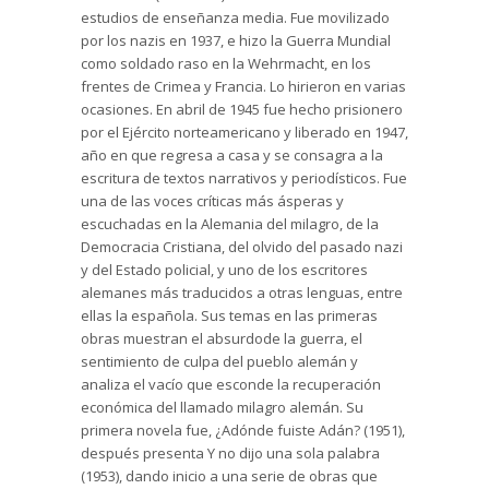
estudios de enseñanza media. Fue movilizado
por los nazis en 1937, e hizo la Guerra Mundial
como soldado raso en la Wehrmacht, en los
frentes de Crimea y Francia. Lo hirieron en varias
ocasiones. En abril de 1945 fue hecho prisionero
por el Ejército norteamericano y liberado en 1947,
año en que regresa a casa y se consagra a la
escritura de textos narrativos y periodísticos. Fue
una de las voces críticas más ásperas y
escuchadas en la Alemania del milagro, de la
Democracia Cristiana, del olvido del pasado nazi
y del Estado policial, y uno de los escritores
alemanes más traducidos a otras lenguas, entre
ellas la española. Sus temas en las primeras
obras muestran el absurdode la guerra, el
sentimiento de culpa del pueblo alemán y
analiza el vacío que esconde la recuperación
económica del llamado milagro alemán. Su
primera novela fue, ¿Adónde fuiste Adán? (1951),
después presenta Y no dijo una sola palabra
(1953), dando inicio a una serie de obras que