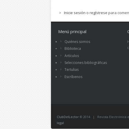
Inicie sesión
o
regístrese
para comen
Menú principal
Quiénes somos
Biblioteca
Artículos
Selecciones bibliográficas
Tertulias
Escríbenos
ClubDelLector
© 2014 | Revista Electrónica ed
legal