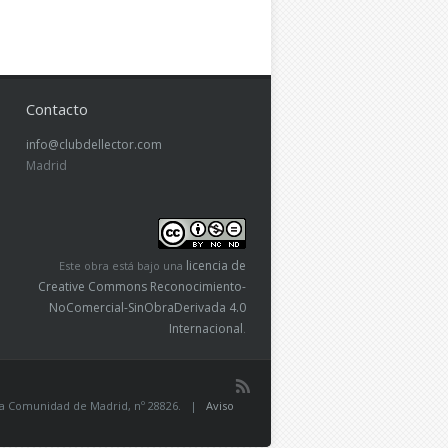
Contacto
info@clubdellector.com
Madrid
licencia de
Este obra está bajo una
Creative Commons Reconocimiento-
NoComercial-SinObraDerivada 4.0
Internacional
.
de la Comunidad de Madrid, nº 28826. |
Aviso