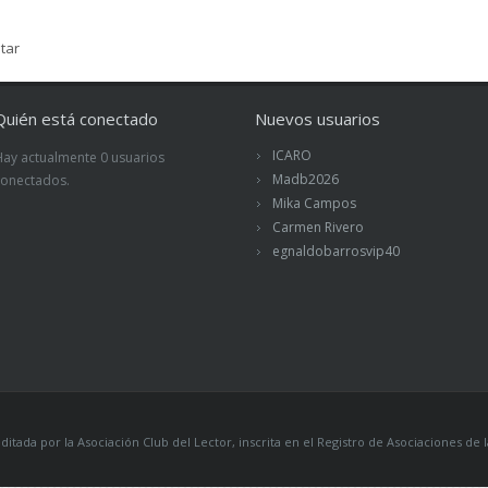
tar
Quién está conectado
Nuevos usuarios
ICARO
Hay actualmente 0 usuarios
Madb2026
conectados.
Mika Campos
Carmen Rivero
egnaldobarrosvip40
itada por la Asociación Club del Lector, inscrita en el Registro de Asociaciones 