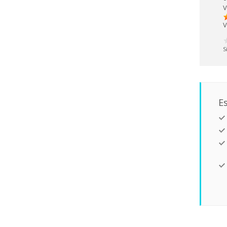
V
V
S
Es