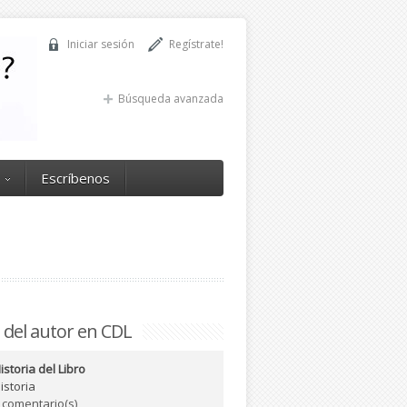
Iniciar sesión
Regístrate!
Búsqueda avanzada
Escríbenos
 del autor en CDL
istoria del Libro
istoria
 comentario(s)