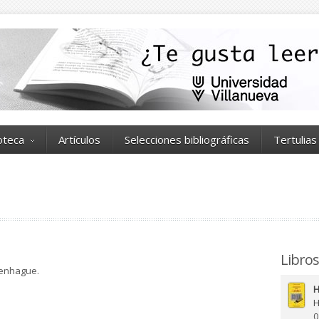
ioteca
Artículos
Selecciones bibliográficas
Tertulias
Libros
penhague.
H
H
0