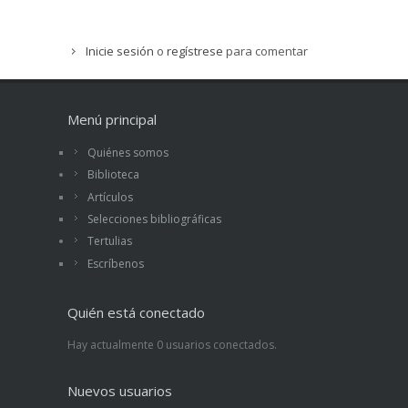
Inicie sesión
o
regístrese
para comentar
Menú principal
Quiénes somos
Biblioteca
Artículos
Selecciones bibliográficas
Tertulias
Escríbenos
Quién está conectado
Hay actualmente 0 usuarios conectados.
Nuevos usuarios