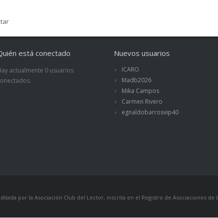
tar
Quién está conectado
Nuevos usuarios
ICARO
Hay actualmente 0 usuarios
Madb2026
conectados.
Mika Campos
Carmen Rivero
egnaldobarrosvip40
itada por la Asociación Club del Lector, inscrita en el Registro de Asociaciones 