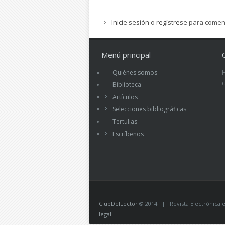
Inicie sesión
o
regístrese
para comen
Menú principal
Quiénes somos
Biblioteca
Artículos
Selecciones bibliográficas
Tertulias
Escríbenos
ClubDelLector
© 2014 | Revista Electrónica ed
legal