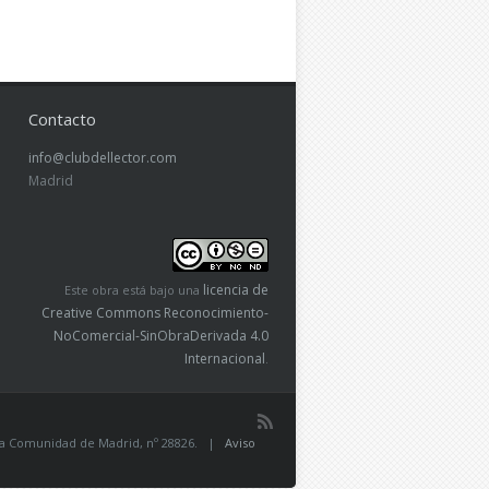
Contacto
info@clubdellector.com
Madrid
licencia de
Este obra está bajo una
Creative Commons Reconocimiento-
NoComercial-SinObraDerivada 4.0
Internacional
.
de la Comunidad de Madrid, nº 28826. |
Aviso