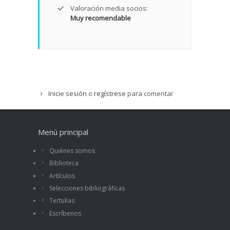
Valoración media socios:
Muy recomendable
Inicie sesión
o
regístrese
para comentar
Menú principal
Quiénes somos
Biblioteca
Artículos
Selecciones bibliográficas
Tertulias
Escríbenos