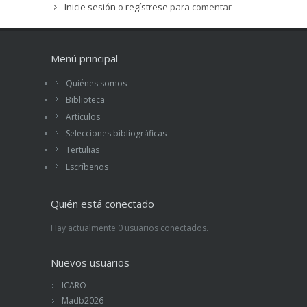
Inicie sesión
o
regístrese
para comentar
Menú principal
Quiénes somos
Biblioteca
Artículos
Selecciones bibliográficas
Tertulias
Escríbenos
Quién está conectado
Hay actualmente 0 usuarios conectados.
Nuevos usuarios
ICARO
Madb2026