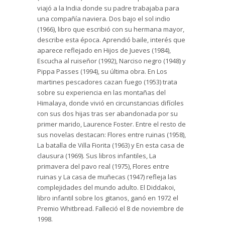
viajó a la India donde su padre trabajaba para
una compañía naviera. Dos bajo el sol indio
(1966), libro que escribió con su hermana mayor,
describe esta época. Aprendió baile, interés que
aparece reflejado en Hijos de Jueves (1984),
Escucha al ruiseñor (1992), Narciso negro (1948) y
Pippa Passes (1994), su última obra. En Los
martines pescadores cazan fuego (1953) trata
sobre su experiencia en las montañas del
Himalaya, donde vivió en circunstancias difíciles
con sus dos hijas tras ser abandonada por su
primer marido, Laurence Foster. Entre el resto de
sus novelas destacan: Flores entre ruinas (1958),
La batalla de Villa Fiorita (1963) y En esta casa de
clausura (1969). Sus libros infantiles, La
primavera del pavo real (1975), Flores entre
ruinas y La casa de muñecas (1947) refleja las
complejidades del mundo adulto. El Diddakoi,
libro infantil sobre los gitanos, ganó en 1972 el
Premio Whitbread. Falleció el 8 de noviembre de
1998.