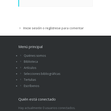
Inicie sesión
o
regístrese
para comentar
Menú principal
Quiénes somos
Biblioteca
Artículos
Selecciones bibliográficas
Tertulias
Escríbenos
Quién está conectado
Hay actualmente 0 usuarios conectados.