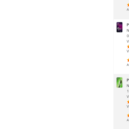
A
P
N
0
V
V
A
P
N
1
V
V
A