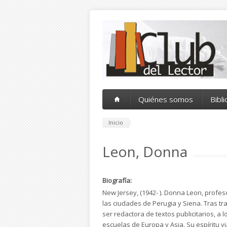
Pasar al contenido principal
Quiénes somos
Bibl
Inicio
Leon, Donna
Biografía:
New Jersey, (1942- ). Donna Leon, profeso
las ciudades de Perugia y Siena. Tras t
ser redactora de textos publicitarios, a
escuelas de Europa y Asia. Su espíritu v