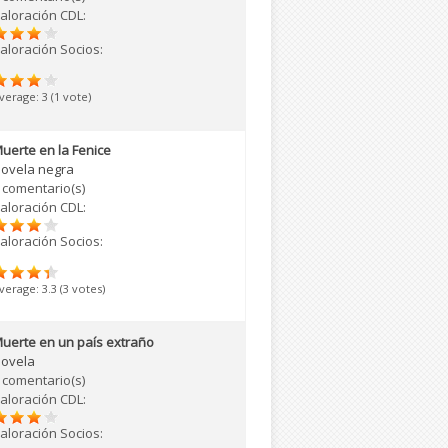
aloración CDL:
aloración Socios:
verage:
3
(
1
vote)
uerte en la Fenice
ovela negra
 comentario(s)
aloración CDL:
aloración Socios:
verage:
3.3
(
3
votes)
uerte en un país extraño
ovela
 comentario(s)
aloración CDL:
aloración Socios: