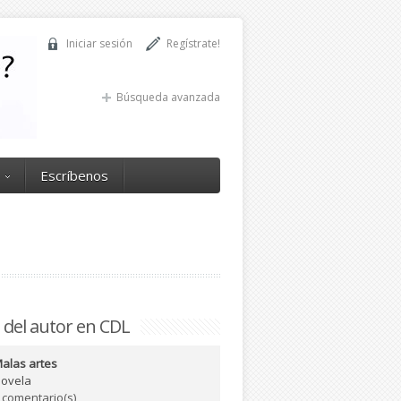
Iniciar sesión
Regístrate!
Búsqueda avanzada
Escríbenos
 del autor en CDL
alas artes
ovela
 comentario(s)