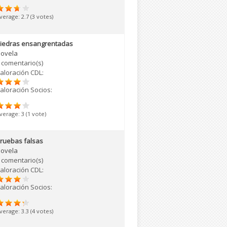
verage:
2.7
(
3
votes)
iedras ensangrentadas
ovela
 comentario(s)
aloración CDL:
aloración Socios:
verage:
3
(
1
vote)
ruebas falsas
ovela
 comentario(s)
aloración CDL:
aloración Socios:
verage:
3.3
(
4
votes)