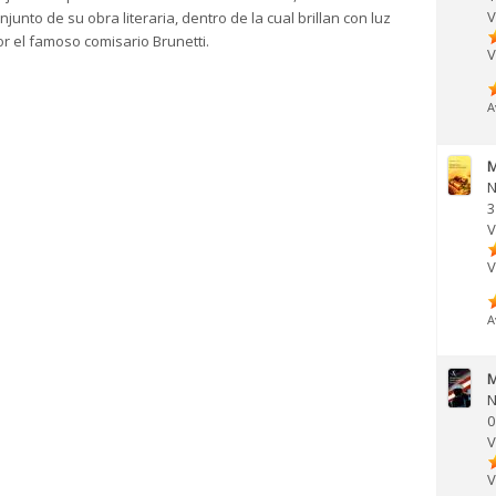
V
nto de su obra literaria, dentro de la cual brillan con luz
r el famoso comisario Brunetti.
V
A
M
N
3
V
V
A
M
N
0
V
V