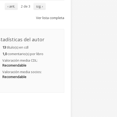
‹ ant.
2 de 3
sig. ›
Ver lista completa
tadísticas del autor
13
título(s) en cdl
1,0
comentario(s) por libro
Valoración media CDL:
Recomendable
Valoración media socios:
Recomendable