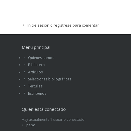
Inicie sesión
o
regístrese
para comentar
Menú principal
Quiénes somos
Biblioteca
Artículos
Selecciones bibliográficas
Tertulias
Escríbenos
Quién está conectado
Hay actualmente 1 usuario conectado.
pepo