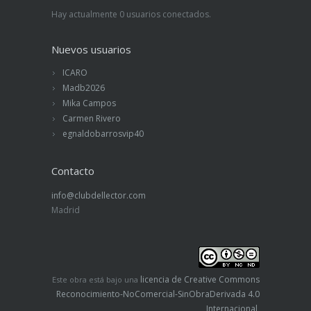
Hay actualmente 0 usuarios conectados.
Nuevos usuarios
ICARO
Madb2026
Mika Campos
Carmen Rivero
egnaldobarrosvip40
Contacto
info@clubdellector.com
Madrid
licencia de Creative Commons
Este obra está bajo una
Reconocimiento-NoComercial-SinObraDerivada 4.0
Internacional
.