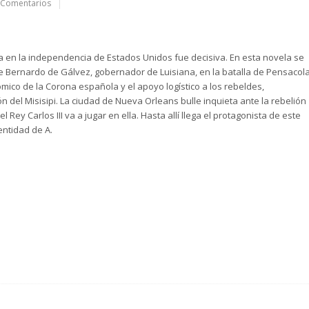
 Comentarios
a en la independencia de Estados Unidos fue decisiva. En esta novela se
 de Bernardo de Gálvez, gobernador de Luisiana, en la batalla de Pensacola
mico de la Corona española y el apoyo logístico a los rebeldes,
n del Misisipi. La ciudad de Nueva Orleans bulle inquieta ante la rebelión
l Rey Carlos III va a jugar en ella. Hasta allí llega el protagonista de este
entidad de A.