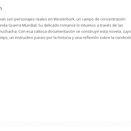
n
rman son personajes reales en Westerbork, un campo de concentración
nda Guerra Mundial. Su delicado romance lo intuimos a través de las
a muchacha. Con esa valiosa documentación se construye esta novela, cuy
mpo, un instructivo paseo por la historia y una reflexión sobre la condició