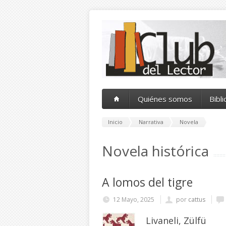
Pasar al contenido principal
Quiénes somos
Bibl
Inicio
Narrativa
Novela
Novela histórica
A lomos del tigre
12 Mayo, 2025
por
cattus
Livaneli, Zülfü