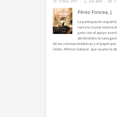
10 Nov, 2017
por
amd
1
Pérez-Foncea, J.
La participación español
narra la crucial victoria
junto con el apoyo econó
abriéndoles la navegació
de las colonias británicas y el papel que e
relato, Alfonso Salazar, que asume la id