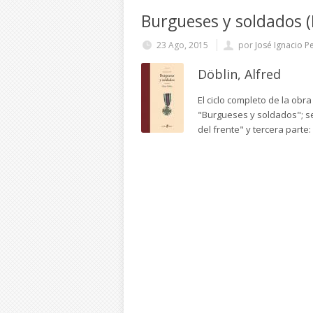
Burgueses y soldados 
23 Ago, 2015
por
José Ignacio Pe
Döblin, Alfred
El ciclo completo de la obr
"Burgueses y soldados"; segu
del frente" y tercera parte: