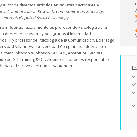
5
 y autor de diversos artículos en revistas nacionales e
V
l of Communication Research, Communication & Society,
el
Journal of Applied Social Psychology
.
V
e influencia, actualmente es profesor de Psicología de la
n diferentes másters y postgrados (Universidad
A
s III) y profesor de Psicología de la Comunicación, Liderazgo
rsidad Villanueva, Universidad Complutense de Madrid).
s como Johnson & Johnson, REPSOL, Accenture, Sanitas,
ado de GIC Training & Development, donde es responsable
ón para directivos del Banco Santander.
Es