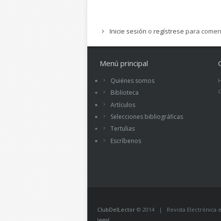
Inicie sesión
o
regístrese
para comen
Menú principal
Quiénes somos
Biblioteca
Artículos
Selecciones bibliográficas
Tertulias
Escríbenos
ClubDelLector
© 2014 | Revista Electrónica ed
legal