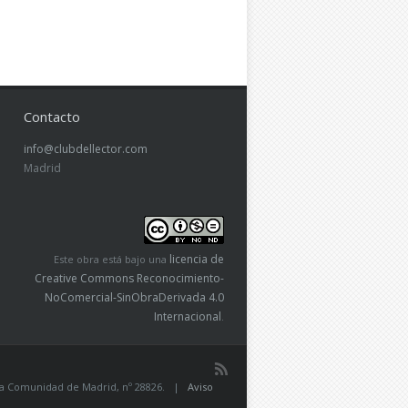
Contacto
info@clubdellector.com
Madrid
licencia de
Este obra está bajo una
Creative Commons Reconocimiento-
NoComercial-SinObraDerivada 4.0
Internacional
.
de la Comunidad de Madrid, nº 28826. |
Aviso