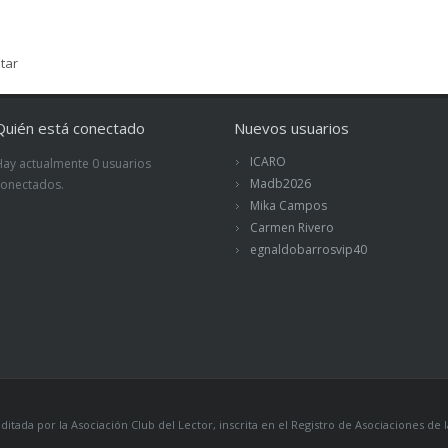
tar
Quién está conectado
Nuevos usuarios
ICARO
Hay actualmente 0 usuarios
Madb2026
conectados.
Mika Campos
Carmen Rivero
egnaldobarrosvip40
itada por la Asociación Club del Lector, inscrita en el Registro de Asociaciones 