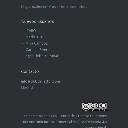
Hay actualmente 0 usuarios conectados.
Nuevos usuarios
ICARO
Madb2026
Mika Campos
Carmen Rivero
egnaldobarrosvip40
Contacto
info@clubdellector.com
Madrid
licencia de Creative Commons
Este obra está bajo una
Reconocimiento-NoComercial-SinObraDerivada 4.0
Internacional
.