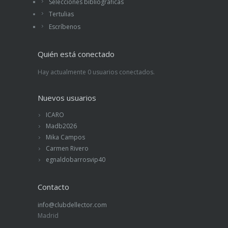
Selecciones bibliográficas
Tertulias
Escríbenos
Quién está conectado
Hay actualmente 0 usuarios conectados.
Nuevos usuarios
ICARO
Madb2026
Mika Campos
Carmen Rivero
egnaldobarrosvip40
Contacto
info@clubdellector.com
Madrid