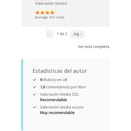
Valoración Socios:
Average:
4
(
1
vote)
1 de 2
sig. ›
Ver lista completa
Estadísticas del autor
6
título(s) en cdl
1,0
comentario(s) por libro
Valoración media CDL:
Recomendable
Valoración media socios:
Muy recomendable