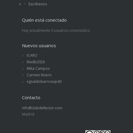
Escríbenos
Quién está conectado
Hay actualmente 0 usuarios conectados.
Nuevos usuarios
ICARO
Madb2026
Mika Campos
Carmen Rivero
egnaldobarrosvip40
Contacto
info@clubdellector.com
Madrid