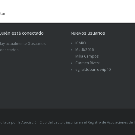
tar
Quién está conectado
Nuevos usuarios
ICARO
Hay actualmente 0 usuarios
Madb2026
conectados.
Mika Campos
Carmen Rivero
egnaldobarrosvip40
itada por la Asociación Club del Lector, inscrita en el Registro de Asociaciones 