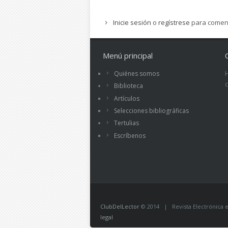
Inicie sesión
o
regístrese
para comen
Menú principal
Quiénes somos
Biblioteca
Artículos
Selecciones bibliográficas
Tertulias
Escríbenos
ClubDelLector
© 2014 | Revista Electrónica ed
legal