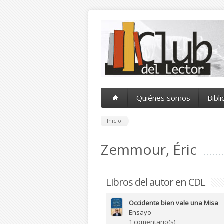
Pasar al contenido principal
Quiénes somos
Bibl
Inicio
Zemmour, Éric
Libros del autor en CDL
Occidente bien vale una Misa
Ensayo
1 comentario(s)