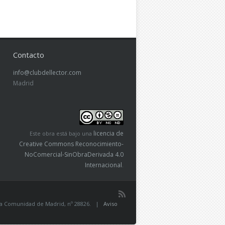
Contacto
info@clubdellector.com
Madrid
licencia de
Este obra está bajo una
Creative Commons Reconocimiento-
NoComercial-SinObraDerivada 4.0
Internacional
.
de la Comunidad de Madrid, nº 28826. |
Aviso