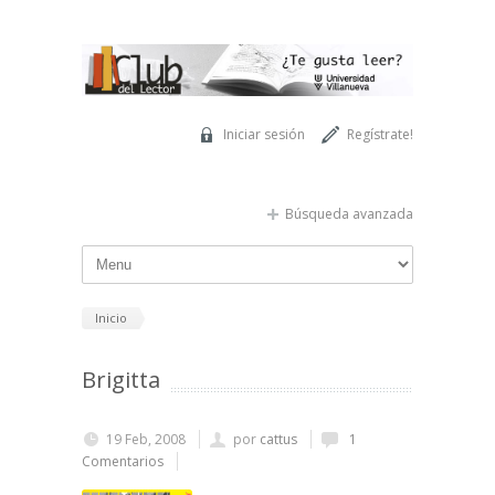
Pasar al contenido principal
Iniciar sesión
Regístrate!
Búsqueda avanzada
Inicio
Brigitta
19 Feb, 2008
por
cattus
1
Comentarios