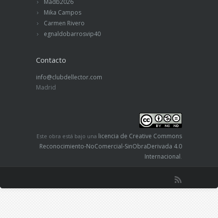
Madb2026
Mika Campos
Carmen Rivero
egnaldobarrosvip40
Contacto
info@clubdellector.com
Madrid
licencia de Creative Commons
Este obra está bajo una
Reconocimiento-NoComercial-SinObraDerivada 4.0
Internacional
.