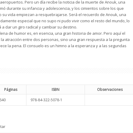
aeropuertos. Pero un día recibe la noticia de la muerte de Anouk, una
amó durante su infancia y adolescencia, y los cimientos sobre los que
o su vida empiezan a resquebrajarse. Será el recuerdo de Anouk, una
amente especial que no supo ni pudo vivir como el resto del mundo, lo
 a dar un giro radical y cambiar su destino.
lena de humor es, en esencia, una gran historia de amor. Pero aquí el
 la atracción entre dos personas, sino una gran respuesta a la pregunta
erece la pena. El consuelo es un himno a la esperanza y a las segundas
Páginas
ISBN
Observaciones
640
978-84-322-5078-1
tar