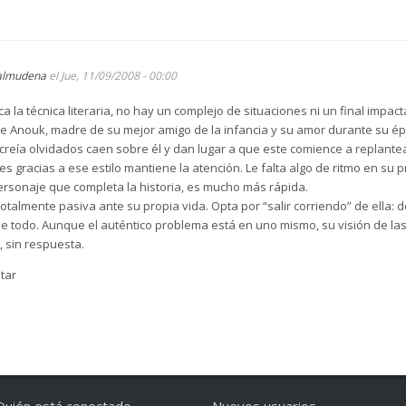
almudena
el Jue, 11/09/2008 - 00:00
ca la técnica literaria, no hay un complejo de situaciones ni un final impa
e de Anouk, madre de su mejor amigo de la infancia y su amor durante su
reía olvidados caen sobre él y dan lugar a que este comience a replantear
es gracias a ese estilo mantiene la atención. Le falta algo de ritmo en su 
personaje que completa la historia, es mucho más rápida.
totalmente pasiva ante su propia vida. Opta por “salir corriendo” de ella:
e todo. Aunque el auténtico problema está en uno mismo, su visión de las
, sin respuesta.
tar
Quién está conectado
Nuevos usuarios