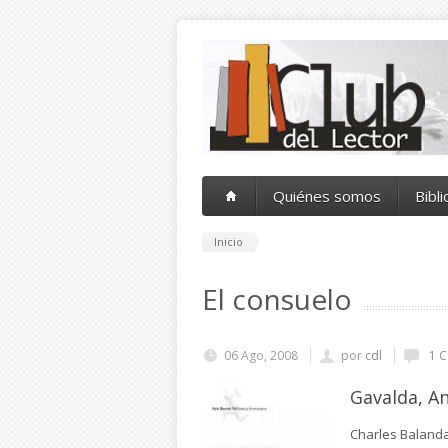
Pasar al contenido principal
Quiénes somos
Bibl
Inicio
El consuelo
06 Ago, 2008
por
cdl
1 C
Gavalda, A
Charles Balanda