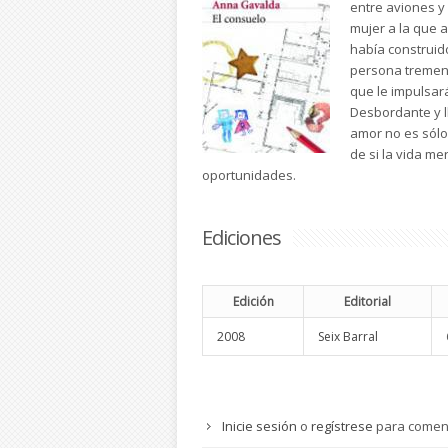
entre aviones y 
mujer a la que 
había construid
persona tremend
que le impulsará
Desbordante y l
amor no es sólo
de si la vida m
oportunidades.
Ediciones
Edición
Editorial
2008
Seix Barral
Inicie sesión
o
regístrese
para comen