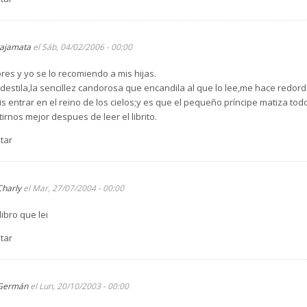
tajamata
el Sáb, 04/02/2006 - 00:00
s y yo se lo recomiendo a mis hijas.
 destila,la sencillez candorosa que encandila al que lo lee,me hace redor
 entrar en el reino de los cielos;y es que el pequeño príncipe matiza tod
nos mejor despues de leer el librito.
tar
Charly
el Mar, 27/07/2004 - 00:00
libro que lei
tar
Germán
el Lun, 20/10/2003 - 00:00