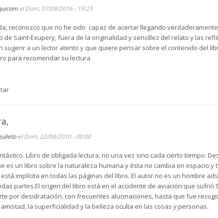
quicom
el Dom, 07/08/2016 - 19:23
da, reconozco que no he sido capaz de acertar llegando verdaderamente a
 de Saint-Exupery, fuera de la originalidad y sencillez del relato y las ref
ugerir a un lector atento y que quiere pensar sobre el contenido del li
ibro para recomendar su lectura
tar
ra,
guileto
el Dom, 22/08/2010 - 00:00
antástico. Libro de obligada lectura, no una vez sino cada cierto tiempo. Des
que es un libro sobre la naturaleza humana y ésta no cambia en espacio y 
está implícita en todas las páginas del libro. El autor no es un hombre ads
as partes.El origen del libro está en el accidente de aviación que sufrió S
te por desidratación, con frecuentes alucinaciones, hasta que fue recogid
 amistad, la superficialidad y la belleza oculta en las cosas y personas.