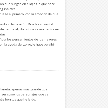
nión que surgen en ella) es lo que hace
nguna otra.
i fuese el primero, con la emoción de qué
encillez de corazón. Dice las cosas tal
de decirle al piloto (que se encuentra en
etas.
ar" por los pensamientos de los mayores
n la ayuda del zorro, le hace percibir
ue tuviese tu Planeta? ¿quién te gustaría
ntes países por los que va a pasar el
s Príncipe de un gran reino, de qué tipo
o planeta, apenas más grande que
retación que la simple historia de un
r ser como los personajes que va
 más bonitos que he leído.
, crea tu propio planeta y ponle nombre.
la Tierra?