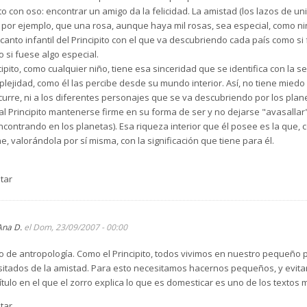
pito con oso: encontrar un amigo da la felicidad. La amistad (los lazos de u
, por ejemplo, que una rosa, aunque haya mil rosas, sea especial, como ni
ncanto infantil del Principito con el que va descubriendo cada país como s
 si fuese algo especial.
ncipito, como cualquier niño, tiene esa sinceridad que se identifica con la s
plejidad, como él las percibe desde su mundo interior. Así, no tiene miedo 
 ocurre, ni a los diferentes personajes que se va descubriendo por los plan
e al Principito mantenerse firme en su forma de ser y no dejarse "avasall
contrando en los planetas). Esa riqueza interior que él posee es la que, co
e, valorándola por sí misma, con la significación que tiene para él.
tar
ujen: Si tú fueses el Principito de un pequeño planeta, ¿qué te gustaría q
 con el cuento del Principito: tendrían que inventarse ellos mismos difere
Ana D.
el Dom, 23/09/2007 - 00:00
o, hablar de cómo se imaginan que es la figura del Principito, si creen que e
o de antropología. Como el Principito, todos vivimos en nuestro pequeñ
ro, intentar llegar con ellos al fondo del tema, a un nivel más alto de interp
itados de la amistad. Para esto necesitamos hacernos pequeños, y evita
ntes planetas.
pítulo en el que el zorro explica lo que es domesticar es uno de los textos
ue narra la llegada del Principito al quinto planeta. Siguiendo este modelo
é cinco cosas no podrían faltar? ¿Qué es lo que más echarías de menos de 
tar