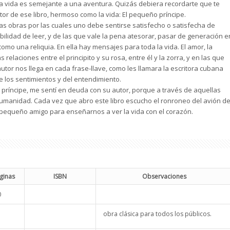
a vida es semejante a una aventura. Quizás debiera recordarte que te
tor de ese libro, hermoso como la vida: El pequeño príncipe.
as obras por las cuales uno debe sentirse satisfecho o satisfecha de
ibilidad de leer, y de las que vale la pena atesorar, pasar de generación e
omo una reliquia. En ella hay mensajes para toda la vida. El amor, la
 relaciones entre el principito y su rosa, entre él y la zorra, y en las que
autor nos llega en cada frase-llave, como les llamara la escritora cubana
e los sentimientos y del entendimiento.
 príncipe, me sentí en deuda con su autor, porque a través de aquellas
humanidad. Cada vez que abro este libro escucho el ronroneo del avión d
 pequeño amigo para enseñarnos a ver la vida con el corazón.
ginas
ISBN
Observaciones
0
obra clásica para todos los públicos.