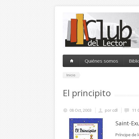
Pasar al contenido principal
Quiénes somos
Bibl
Inicio
El principito
08 Oct, 2003
por
cdl
11 
Saint-Ex
Príncipe de 