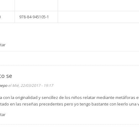
0
978-84-945105-1
tar
to se
pepo
el Mié, 22/03/2017 - 19:17
 con la originalidad y sencillez de los niños relatar mediante metáforas el
tado en las reseñas precedentes pero yo tengo bastante con leerlo una 
tar