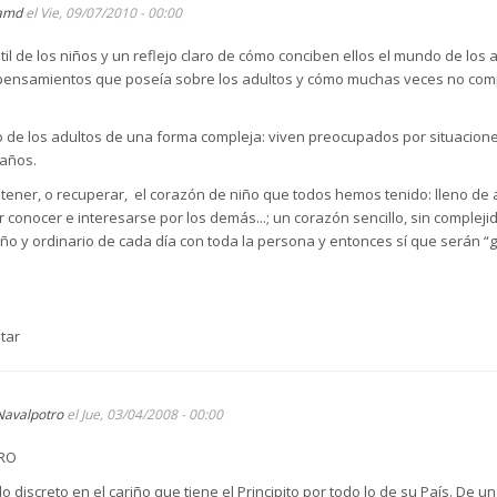
amd
el Vie, 09/07/2010 - 00:00
til de los niños y un reflejo claro de cómo conciben ellos el mundo de los
 pensamientos que poseía sobre los adultos y cómo muchas veces no com
ndo de los adultos de una forma compleja: viven preocupados por situacion
raños.
 tener, o recuperar, el corazón de niño que todos hemos tenido: lleno de
 conocer e interesarse por los demás...; un corazón sencillo, sin compleji
ño y ordinario de cada día con toda la persona y entonces sí que serán “
tar
Navalpotro
el Jue, 03/04/2008 - 00:00
BRO
o discreto en el cariño que tiene el Principito por todo lo de su País. De u