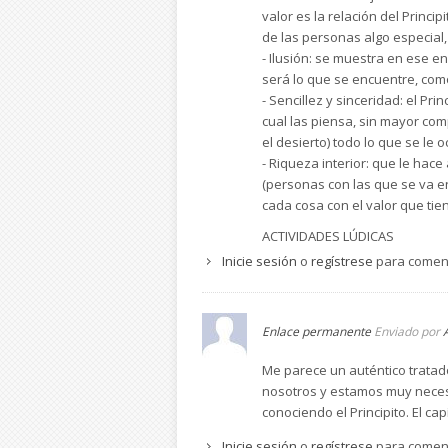
valor es la relación del Princi
de las personas algo especial
- Ilusión: se muestra en ese e
será lo que se encuentre, como
- Sencillez y sinceridad: el Pri
cual las piensa, sin mayor com
el desierto) todo lo que se le
- Riqueza interior: que le hac
(personas con las que se va en
cada cosa con el valor que tien
ACTIVIDADES LÚDICAS
Inicie sesión
o
regístrese
para comen
1. Proponer a los niños que dib
que viviese en tu planeta?
2. Preparar una representación
Principito.
Enlace permanente
Enviado por
3. Antes de la lectura del libr
Me parece un auténtico tratad
de reino... Una vez leído el lib
nosotros y estamos muy neces
Principito que viaja por difere
conociendo el Principito. El ca
4. Volvemos a leer la página q
¿Cuál sería tu ocupación? ¿Qu
Inicie sesión
o
regístrese
para comen