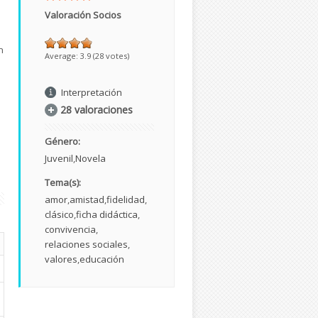
Valoración Socios
n
Average:
3.9
(
28
votes)
Interpretación
28 valoraciones
e
Género:
Juvenil
Novela
Tema(s):
amor
amistad
fidelidad
clásico
ficha didáctica
convivencia
relaciones sociales
valores
educación