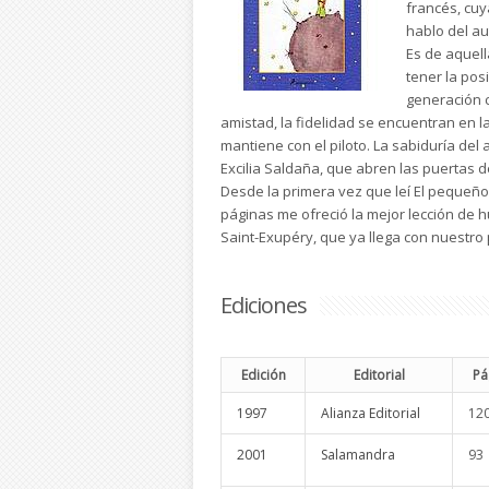
francés, cuy
hablo del au
Es de aquell
tener la pos
generación c
amistad, la fidelidad se encuentran en las
mantiene con el piloto. La sabiduría del 
Excilia Saldaña, que abren las puertas d
Desde la primera vez que leí El pequeño
páginas me ofreció la mejor lección de 
Saint-Exupéry, que ya llega con nuestro
Ediciones
Edición
Editorial
Pá
1997
Alianza Editorial
12
2001
Salamandra
93