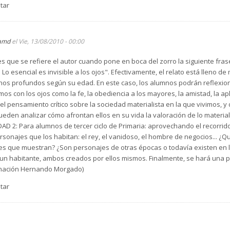
tar
amd
el Vie, 13/08/2010 - 00:00
es que se refiere el autor cuando pone en boca del zorro la siguiente fras
 Lo esencial es invisible a los ojos". Efectivamente, el relato está lleno d
enos profundos según su edad. En este caso, los alumnos podrán reflexi
os con los ojos como la fe, la obediencia a los mayores, la amistad, la apl
l pensamiento crítico sobre la sociedad materialista en la que vivimos, 
eden analizar cómo afrontan ellos en su vida la valoración de lo material
DAD 2: Para alumnos de tercer ciclo de Primaria: aprovechando el recorrido 
rsonajes que los habitan: el rey, el vanidoso, el hombre de negocios... 
des que muestran? ¿Son personajes de otras épocas o todavía existen en 
un habitante, ambos creados por ellos mismos. Finalmente, se hará una
rnación Hernando Morgado)
tar