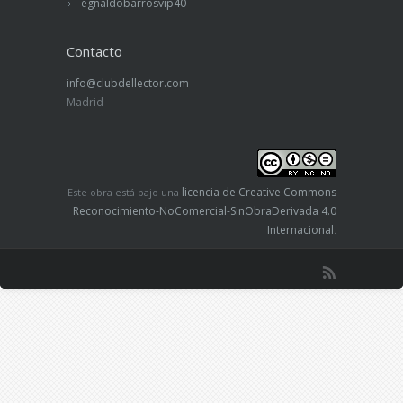
egnaldobarrosvip40
Contacto
info@clubdellector.com
Madrid
licencia de Creative Commons
Este obra está bajo una
Reconocimiento-NoComercial-SinObraDerivada 4.0
Internacional
.