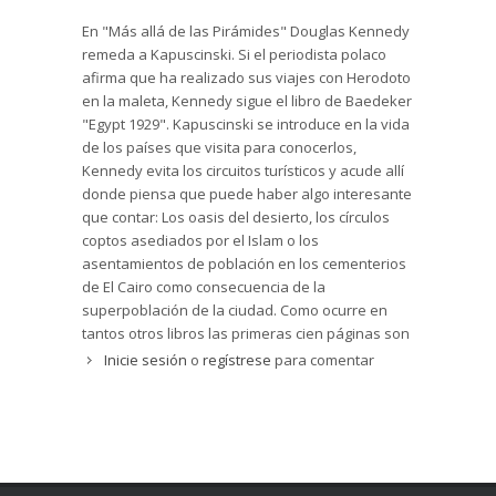
En "Más allá de las Pirámides" Douglas Kennedy
remeda a Kapuscinski. Si el periodista polaco
afirma que ha realizado sus viajes con Herodoto
en la maleta, Kennedy sigue el libro de Baedeker
"Egypt 1929". Kapuscinski se introduce en la vida
de los países que visita para conocerlos,
Kennedy evita los circuitos turísticos y acude allí
donde piensa que puede haber algo interesante
que contar: Los oasis del desierto, los círculos
coptos asediados por el Islam o los
asentamientos de población en los cementerios
de El Cairo como consecuencia de la
superpoblación de la ciudad. Como ocurre en
tantos otros libros las primeras cien páginas son
muy buenas, pero a partir de ellas al autor se le
Inicie sesión
o
regístrese
para comentar
agotan las ideas o se ve a sí mismo como
protagonista y la historia pierde interés. El lector
puede comprobar como la obra tiene más de
veinticinco años pero los problemas de Egipto no
han cambiado.