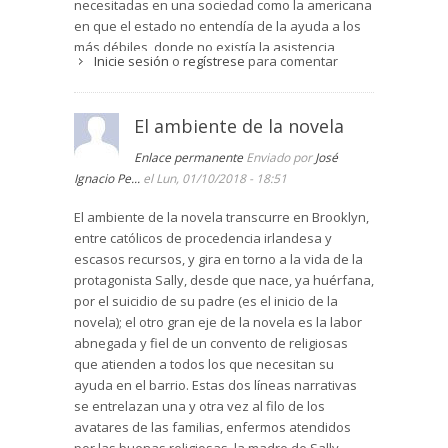
necesitadas en una sociedad como la americana
en que el estado no entendía de la ayuda a los
más débiles, donde no existía la asistencia
Inicie sesión
o
regístrese
para comentar
sanitaria gratuita.
Las comunidades de religiosas rezaban de
noche y trabajaban de día curando a los
El ambiente de la novela
enfermos, limpiando sus cuerpos, lavando sus
Enlace permanente
Enviado por
José
ropas…, consolando sus almas…
Ignacio Pe...
el Lun, 01/10/2018 - 18:51
Annie, viuda y embarazada, encontró trabajo en
la lavandería del convento donde pudo cuidar de
El ambiente de la novela transcurre en Brooklyn,
su hija durante muchos años. La autora nos
entre católicos de procedencia irlandesa y
relata la evolución de la niña y su paso a la
escasos recursos, y gira en torno a la vida de la
madurez.
protagonista Sally, desde que nace, ya huérfana,
por el suicidio de su padre (es el inicio de la
Annie y el señor Costello, un lechero que servía
novela); el otro gran eje de la novela es la labor
la leche en el convento, se enamoran, y viven su
abnegada y fiel de un convento de religiosas
amor ocultamente porque el señor Costello
que atienden a todos los que necesitan su
cuidaba de su esposa enferma psíquica y física
ayuda en el barrio. Estas dos líneas narrativas
desde su boda.
se entrelazan una y otra vez al filo de los
Las monjas lo sabían. Pero ¿qué podían hacer?
avatares de las familias, enfermos atendidos
Rezar por ellos y ocultárselo a Sally. Pero Sally lo