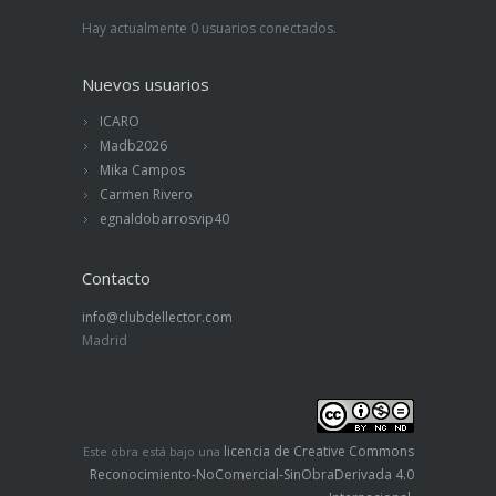
más necesitados y de la obediencia a la ley de
Hay actualmente 0 usuarios conectados.
Dios siempre y en todas las circunstancias.
Nuevos usuarios
ICARO
Madb2026
Mika Campos
Carmen Rivero
egnaldobarrosvip40
Contacto
info@clubdellector.com
Madrid
licencia de Creative Commons
Este obra está bajo una
Reconocimiento-NoComercial-SinObraDerivada 4.0