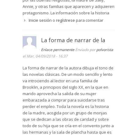
por las buenas religiosas, la madre de Sally,
descubrió y sentía tanta pena por su madre que
Annie, y otras familias que aparecen y adquieren
constreñida a vivir a escondidas una situación
protagonismo. La información sobre la historia
que podría hacerla feliz después de tantos años
central es dosificada con acierto por la autora,
Inicie sesión
o
regístrese
para comentar
de soledad y trabajos para sacar adelante a su
que desvela en el momento oportuno nuevos
hija.
datos, de manera que mantiene la tensión de la
historia. Los personajes están muy logrados, son
La forma de narrar de la
Para los católicos, una situación como la que
humanos y aparecen con sus grandezas y
estaban viviendo Annie y el Señor Costello, era
Enlace permanente
Enviado por
polvorista
miserias.
impropia. Y Sally sabía que si su madre se moría
el Mar, 04/09/2018 - 16:37
no podría ir al Cielo.
La novela está muy bien escrita, con pasajes de
gran belleza y delicadeza, a la vez que realismo
La forma de narrar de la autora dibuja el tono de
Sor Jeanne, la monja que más protegía a Annie y
que expresa la dureza de los trabajos, como p.e.
las novelas clásicas. De un modo sencillo y lento
a Sally, sufría y rezaba igualmente. Para sor
los cuidados de las religiosas a los enfermos.
va introciendo al lector en una familia de
Jeanne, la esposa del señor Costello había sido
Brooklin, a principios del siglo XX, en la que en
muy injusta con su marido pues desde el día de
El ambiente es de personas que viven su fe
marido aprovecha la salida de su mujer
la boda se había negado a vivir la entrega en el
cristiana; la autora conoce las implicaciones
embarazada a comprar para suicidarse tras
matrimonio y su enfermedad era la excusa
morales de la fe, es respetuosa con ellas y no
perder el empleo. Toda la novela es la historia
perfecta para tenerlo a su lado sin darle nada a
justifica las conductas inmorales, aunque a
de la madre, acogida por un grupo de monjas
cambio.
veces parece que justifica algunas conductas
que se dedican a las obras de caridad y sobre
muy injustas, que se realizan por compasión y
Llegados a este punto, el lector se plantea si no
todo de su hija que se cría en el convento junto a
amor.
sería de justicia ayudar a morir a la anciana y
las hermanas y la sala de plancha hasta que es
enferma señora Costello, restituyendo el orden