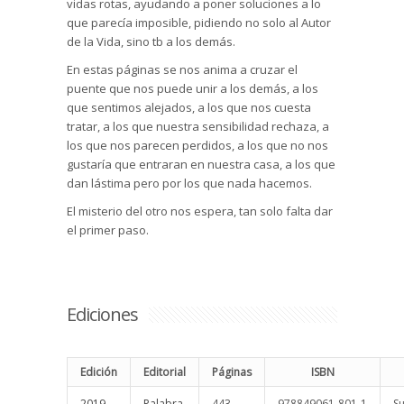
vidas rotas, ayudando a poner soluciones a lo
que parecía imposible, pidiendo no solo al Autor
de la Vida, sino tb a los demás.
En estas páginas se nos anima a cruzar el
puente que nos puede unir a los demás, a los
que sentimos alejados, a los que nos cuesta
tratar, a los que nuestra sensibilidad rechaza, a
los que nos parecen perdidos, a los que no nos
gustaría que entraran en nuestra casa, a los que
dan lástima pero por los que nada hacemos.
El misterio del otro nos espera, tan solo falta dar
el primer paso.
Ediciones
Edición
Editorial
Páginas
ISBN
2019
Palabra
443
978849061-801-1
Su