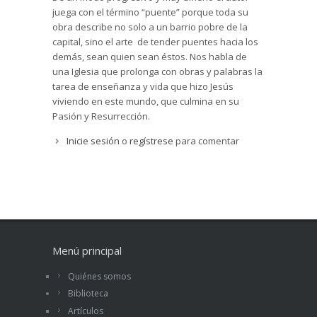
juega con el término “puente” porque toda su
obra describe no solo a un barrio pobre de la
capital, sino el arte de tender puentes hacia los
demás, sean quien sean éstos. Nos habla de
una Iglesia que prolonga con obras y palabras la
tarea de enseñanza y vida que hizo Jesús
viviendo en este mundo, que culmina en su
Pasión y Resurrección.
A través de la Iglesia llegan hoy al hombre los
Inicie sesión
o
regístrese
para comentar
frutos de la Redención, la caricia de Dios hacia
sus hijos. Recalca desde el valor de la oración,
hasta la dádiva y el acompañamiento.
Un libro ameno, vivo, emocionante, práctico a la
vez, sabio.
Manifiesta la Esperanza en cada ser humano:
Menú principal
los pobres piden. Pero los pobres también dan.
Quiénes somos
Describe experiencias evangelizadoras y
motivadoras. Muy positivo.
Biblioteca
Artículos
Desde su llegada a su barrio y sus sueños