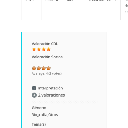
de
a
Valoración CDL
Valoración Socios
Average:
4
(
2
votes)
Interpretación
2 valoraciones
Género:
Biografía
Otros
Tema(s):