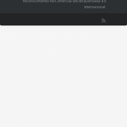
Reconocimiento-NoComercial-SinObraDerivada 4.0
Internacional
.