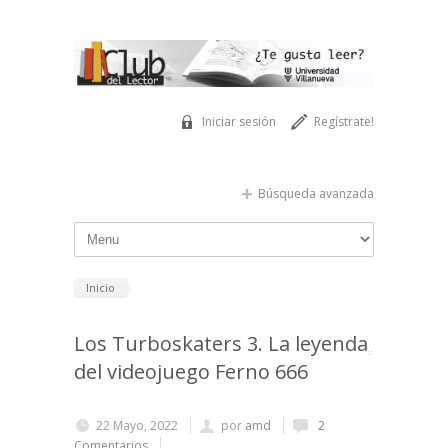
Pasar al contenido principal
Iniciar sesión
Regístrate!
Búsqueda avanzada
Inicio
Los Turboskaters 3. La leyenda
del videojuego Ferno 666
22 Mayo, 2022
por
amd
2
Comentarios