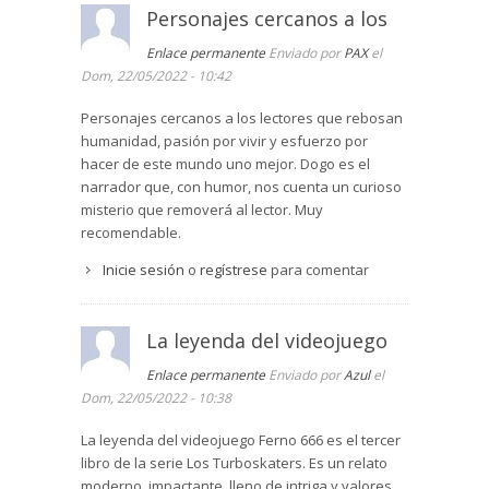
Personajes cercanos a los
Enlace permanente
Enviado por
PAX
el
Dom, 22/05/2022 - 10:42
Personajes cercanos a los lectores que rebosan
humanidad, pasión por vivir y esfuerzo por
hacer de este mundo uno mejor. Dogo es el
narrador que, con humor, nos cuenta un curioso
misterio que removerá al lector. Muy
recomendable.
Inicie sesión
o
regístrese
para comentar
La leyenda del videojuego
Enlace permanente
Enviado por
Azul
el
Dom, 22/05/2022 - 10:38
La leyenda del videojuego Ferno 666 es el tercer
libro de la serie Los Turboskaters. Es un relato
moderno, impactante, lleno de intriga y valores