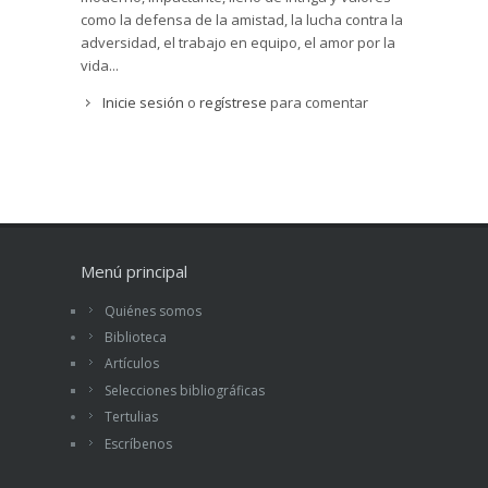
como la defensa de la amistad, la lucha contra la
adversidad, el trabajo en equipo, el amor por la
vida...
Inicie sesión
o
regístrese
para comentar
Menú principal
Quiénes somos
Biblioteca
Artículos
Selecciones bibliográficas
Tertulias
Escríbenos