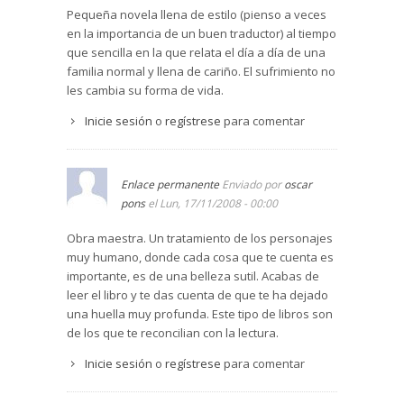
que ayudan al lector a percibir la obra literaria
Pequeña novela llena de estilo (pienso a veces
con los ojos del autor.
en la importancia de un buen traductor) al tiempo
Libro recomendable
que sencilla en la que relata el día a día de una
familia normal y llena de cariño. El sufrimiento no
les cambia su forma de vida.
Inicie sesión
o
regístrese
para comentar
Enlace permanente
Enviado por
oscar
pons
el Lun, 17/11/2008 - 00:00
Obra maestra. Un tratamiento de los personajes
muy humano, donde cada cosa que te cuenta es
importante, es de una belleza sutil. Acabas de
leer el libro y te das cuenta de que te ha dejado
una huella muy profunda. Este tipo de libros son
de los que te reconcilian con la lectura.
Inicie sesión
o
regístrese
para comentar