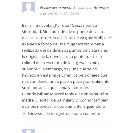
Enlace permanente
Enviado por
Artemi
el
Lun, 22/10/2007 - 00:00
Bellísima novela. ¿Por qué? Quizás por su
sinceridad. Sin duda, desde el punto de vista
estilístico recuerda a Al Faro, de Virginia Wolf; ese
examen a fondo de una mujer extraordinaria
realizado desde diversos puntos de vista no es
lo original de la novela, ni su punto fuerte, la
calidad de la escritura de la inglesa es muy
superior. Sin embargo, hay una suerte de
hechizo en esta mujer, y en los personajes que
nos van desvelando poco a poco y parcialmente
su importancia que llama la atención.
Cuando william Maxwel tenía diez años murió su
madre. El editor de Salinger y O`Connor también
escribió novelas, probablemente (siguiendo a
Vargas Llosa) para exorcizar esos demonios,
Inicie sesión
o
regístrese
para comentar
creando una nueva "realidad ficticia" a partir de
una "realidad real". Partiendo de este punto
continuamos con la crítica. Pongamos que Bunny