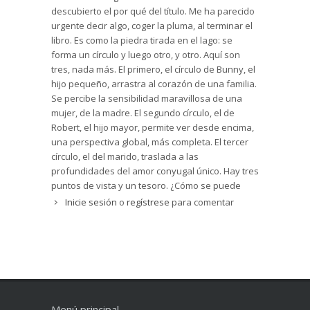
decir que la novela me ha tocado mucho, me ha
descubierto el por qué del título. Me ha parecido
llegado muy dentro. Me ha ayudado a entender
urgente decir algo, coger la pluma, al terminar el
muchas cosas. Os pido oraciones por la madre, y
libro. Es como la piedra tirada en el lago: se
por toda la familia (los más de dos niños, el
forma un círculo y luego otro, y otro. Aquí son
marido...) Debía ser una mujer extraordinaria, de
tres, nada más. El primero, el círculo de Bunny, el
eso no me cabe la menor duda.
hijo pequeño, arrastra al corazón de una familia.
Se percibe la sensibilidad maravillosa de una
mujer, de la madre. El segundo círculo, el de
Robert, el hijo mayor, permite ver desde encima,
una perspectiva global, más completa. El tercer
círculo, el del marido, traslada a las
profundidades del amor conyugal único. Hay tres
puntos de vista y un tesoro. ¿Cómo se puede
dibujar el alma femenina, madre-esposa, sólo
Inicie sesión
o
regístrese
para comentar
con los sentimientos de quienes la ven? Ni una
descripción queda en la memoria. Bastan tres
puntos de vista íntimos para aportar todo el
relieve.
Leer artículo 1 >>
, leer artículo 2 >>
Menú principal