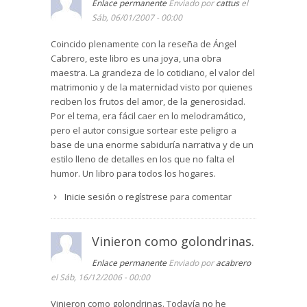
Enlace permanente
Enviado por
cattus
el
es el niño que era Maxwel cuando murió su
Sáb, 06/01/2007 - 00:00
madre. Robert sería el adolescente problemático
(todo novelista es problemático en esencia) que
Coincido plenamente con la reseña de Ángel
fue el autor huérfano al poco de fallecer ella.
Cabrero, este libro es una joya, una obra
James, el padre, es el novelista que intenta
maestra. La grandeza de lo cotidiano, el valor del
entender qué pasó, que trata de saber qué tiene
matrimonio y de la maternidad visto por quienes
que hacer ahora sin su mujer.
reciben los frutos del amor, de la generosidad.
Maxwel podría estar haciendo un strep-teasse
Por el tema, era fácil caer en lo melodramático,
(no estoy muy seguro de que se escriba así pero
pero el autor consigue sortear este peligro a
no pienso comprobarlo en internet) a la inversa,
base de una enorme sabiduría narrativa y de un
seguimos con la terminología vargasllosiana. El
estilo lleno de detalles en los que no falta el
disfraz, para mutar esa realidad en una fantasía,
humor. Un libro para todos los hogares.
quizás mejorada, consiste en desdoblar al niño
Inicie sesión
o
regístrese
para comentar
huérfano de diez años, al niño huérfano ya
adulto. No lo sé, pero esta novela suena muy
sincera. Un canto a la madre. Un canto sin duda
Vinieron como golondrinas.
merecido.
Y por seguir con el método crítico de Vargas
Enlace permanente
Enviado por
acabrero
Llosa, debería explicar mi relación personal con
el Sáb, 16/12/2006 - 00:00
la novela. La empecé a leer hace unos días. En
medio, falleció la madre de un alumno. Puedo
Vinieron como golondrinas. Todavía no he