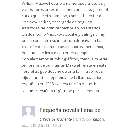
William Maxwell escribió numerosos artículos y
varios libros antes de comenzar a trabajar en el
cargo que le hizo famoso, como jefe editor del
The New Yorker, encargado de seguir a
escritores de gran renombre en los Estados
Unidos, como Nabokov, Updike y Salinger. Hay
quien considera su influencia decisiva en la
creación del llamado «estilo norteamericano»,
del que este libro es un buen ejemplo.
Con elementos autobiográficos, como la muerte
temprana de su muerte, Maxwell relata en este
libro el trágico destino de una familia con dos
hijos durante la epidemia de la llamada gripe
española en 1918. La descripción de hechos
sencillos para componer un mosaico se reparte
Inicie sesión
o
regístrese
para comentar
entre tres perspectivas diferentes: la de los dos
hermanos y la del padre.
Más que lo que sucede en la novela, que es
Pequeña novela llena de
relativamente poco, destaca el modo de relatar,
Enlace permanente
Enviado por
pepo
el
con ese estilo lineal, sin adornos lingüísticos
Mar, 18/12/2018 - 19:43
innecesarios pero con descripción de detalles