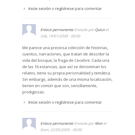
Realmente, la fraga, con todos sus elementos, se
Inicie sesión
o
regístrese
para comentar
alza como auténtica protagonista de la obra, que
pretende mostrarnos el renacer continuo de la
naturaleza, de los hombres, de la vida.
Enlace permanente
Enviado por
Quico
el
Sáb, 19/01/2008 - 00:00
Me parece una preciosa colección de historias,
cuentos, narraciones, que tratan de describir la
vida del bosque, la fraga de Cecebre. Cada una
de las 16 estancias, que así se denominan los
relatos, tiene su propia personalidad y temática.
Sin embargo, además de una misma localización,
tienen en común que son, sencillamente,
prodigiosas.
Inicie sesión
o
regístrese
para comentar
Enlace permanente
Enviado por
Mon
el
Dom, 22/05/2005 - 00:00