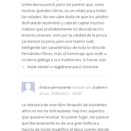
la literatura juvenil, pero me parece que, como
muchas grandes obras, es un relato para todas
las edades. No me cabe duda de que los adultos
disfrutarán leyéndolo y sabrán captar muchos
matices que probablemente no descubran los
lectores jóvenes. Solo por la calidad de la prosa
ya merece la pena, pero ese humor sutil,
inteligente tan característico de toda la obra de
Fernández Flórez, más el homenaje que rinde a
su tierra gallega y sus tradiciones, lo hacen aún
más sugerente. Excelente el prólogo de Andrés
Inicie sesión
o
regístrese
para comentar
Amorós que deshace algunos tópicos y
arbitrariedades sobre el libro y sobre su autor:
Ediciones 98. Madrid (2021), 253 págs. Luis
Enlace permanente
Enviado por
acabrero
Ramoneda
el Lun, 30/04/2012 - 00:00
La relectura de este libro después de bastantes
años no me ha defraudado. Hay tres aspectos
que quisiera reseñar. En primer lugar, me parece
que literariamente es de una gran belleza y
mezcla de modo magnífico el típico cuento donde