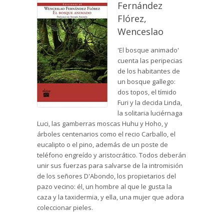
Fernández
Flórez,
Wenceslao
'El bosque animado'
cuenta las peripecias
de los habitantes de
un bosque gallego:
dos topos, el tímido
Furi y la decida Linda,
la solitaria luciérnaga
Luci, las gamberras moscas Huhu y Hoho, y
árboles centenarios como el recio Carballo, el
eucalipto o el pino, además de un poste de
teléfono engreído y aristocrático. Todos deberán
unir sus fuerzas para salvarse de la intromisión
de los señores D'Abondo, los propietarios del
pazo vecino: él, un hombre al que le gusta la
caza y la taxidermia, y ella, una mujer que adora
coleccionar pieles.