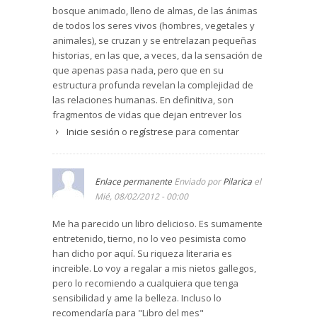
bosque animado, lleno de almas, de las ánimas
de todos los seres vivos (hombres, vegetales y
animales), se cruzan y se entrelazan pequeñas
historias, en las que, a veces, da la sensación de
que apenas pasa nada, pero que en su
estructura profunda revelan la complejidad de
las relaciones humanas. En definitiva, son
fragmentos de vidas que dejan entrever los
temas esenciales de nuestra existencia: el
Inicie sesión
o
regístrese
para comentar
sufrimiento, la desesperanza, la soledad, la
incomunicación. Como decía Chéjov, “lo más
importante de un cuento es la historia que no se
Enlace permanente
Enviado por
Pilarica
el
cuenta, la que está por debajo de lo que se dice”.
Mié, 08/02/2012 - 00:00
El relato destaca por sus magníficas
descripciones y por su estilo, lleno de lirismo y
Me ha parecido un libro delicioso. Es sumamente
toques de humor, que preludian el realismo
entretenido, tierno, no lo veo pesimista como
mágico. La intervención de los personajes
han dicho por aquí. Su riqueza literaria es
principales en varias de las Estancias le da
increible. Lo voy a regalar a mis nietos gallegos,
cohesión al texto, al igual que la presencia
pero lo recomiendo a cualquiera que tenga
continuada de la fraga que marca las
sensibilidad y ame la belleza. Incluso lo
coordenadas espaciales de la novela.
recomendaría para "Libro del mes"