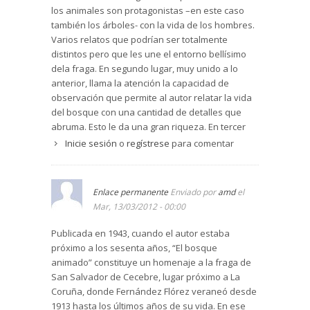
los animales son protagonistas –en este caso
también los árboles- con la vida de los hombres.
Varios relatos que podrían ser totalmente
distintos pero que les une el entorno bellísimo
dela fraga. En segundo lugar, muy unido a lo
anterior, llama la atención la capacidad de
observación que permite al autor relatar la vida
del bosque con una cantidad de detalles que
abruma. Esto le da una gran riqueza. En tercer
lugar, desde el punto de vista humano, del
Inicie sesión
o
regístrese
para comentar
sentido de la vida de las personas
protagonistas, he de decir que el capítulo final
deja una idea muy pobre sobre el sentido de la
Enlace permanente
Enviado por
amd
el
muerte. Hay un momento de felicidad
Mar, 13/03/2012 - 00:00
inmediatamente después del fallecimiento y
luego el frio. Triste fin imagina para los hombres.
Publicada en 1943, cuando el autor estaba
Parece ser que tiene que ver con los
próximo a los sesenta años, “El bosque
planteamientos personales del autor. Es el único
animado” constituye un homenaje a la fraga de
pero.
San Salvador de Cecebre, lugar próximo a La
Coruña, donde Fernández Flórez veraneó desde
1913 hasta los últimos años de su vida. En ese