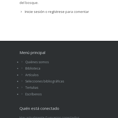
del bosque.
Inicie sesión
o
regístrese
para comentar
Menú principal
Quiénes somos
Biblioteca
Artículos
Selecciones bibliográficas
Tertulias
Escríbenos
Quién está conectado
Hay actualmente 0 usuarios conectados.