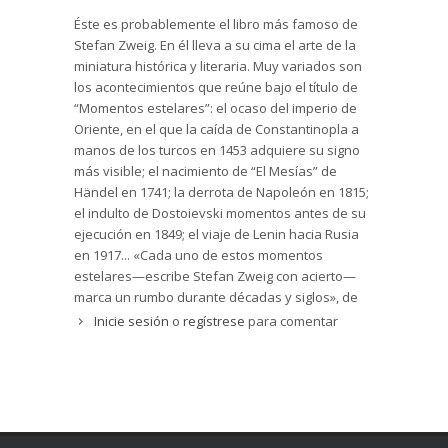
Éste es probablemente el libro más famoso de
Stefan Zweig. En él lleva a su cima el arte de la
miniatura histórica y literaria. Muy variados son
los acontecimientos que reúne bajo el título de
“Momentos estelares”: el ocaso del imperio de
Oriente, en el que la caída de Constantinopla a
manos de los turcos en 1453 adquiere su signo
más visible; el nacimiento de “El Mesías” de
Händel en 1741; la derrota de Napoleón en 1815;
el indulto de Dostoievski momentos antes de su
ejecución en 1849; el viaje de Lenin hacia Rusia
en 1917... «Cada uno de estos momentos
estelares—escribe Stefan Zweig con acierto—
marca un rumbo durante décadas y siglos», de
manera que podemos ver en ellos unos puntos
Inicie sesión
o
regístrese
para comentar
clave de inflexión de la historia, que leemos en
estas catorce miniaturas históricas con la
fascinación que siempre nos produce Zweig.