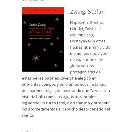
Zweig, Stefan
Napoleón, Goethe,
Händel, Tolstoi, el
capitán Scott,
Dostoyevski y otras
figuras que han vivido
momentos decisivos
de exaltación o de
gloria son los
protagonistas de
estas bellas páginas. Zweig ha elegido en
diferentes tiempos y ambientes esos instantes
de supremo fulgor, demostrando que "a veces la
historia brilla como las aguas torrenciales
siguiendo un curso fatal, o arremolina y arrebata
los acontecimientos al capricho desordenado del
viento.