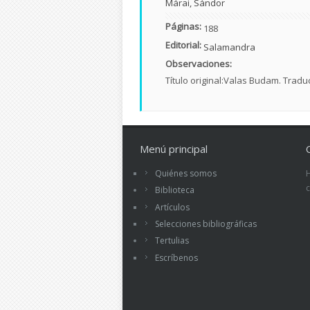
Márai, Sándor
Páginas:
188
Editorial:
Salamandra
Observaciones:
Título original:Valas Budam. Tradu
Menú principal
Quiénes somos
Biblioteca
Artículos
Selecciones bibliográficas
Tertulias
Escríbenos