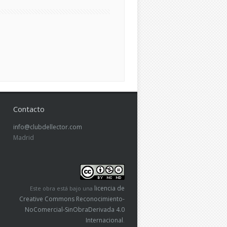
Contacto
info@clubdellector.com
Madrid
licencia de
Este obra está bajo una
Creative Commons Reconocimiento-
NoComercial-SinObraDerivada 4.0
Internacional
.