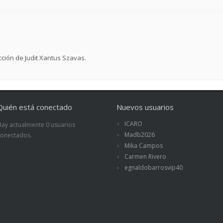
cción de Judit Xantus Szavas.
Quién está conectado
Nuevos usuarios
ICARO
Hay actualmente 0 usuarios
Madb2026
conectados.
Mika Campos
Carmen Rivero
egnaldobarrosvip40