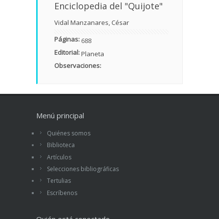
Enciclopedia del "Quijote"
Vidal Manzanares, César
Páginas:
688
Editorial:
Planeta
Observaciones:
Menú principal
Quiénes somos
Biblioteca
Artículos
Selecciones bibliográficas
Tertulias
Escríbenos
Quién está conectado