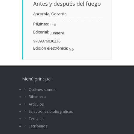
Antes y después del fuego
Ancarola, Gerardo
Páginas:
110
Editorial:
Lumiere
9789876030236
Edición electrónica:
No
Menú principal
Quiénes somos
Biblioteca
Artículos
Selecciones bibliográficas
Tertulias
Escríbenos