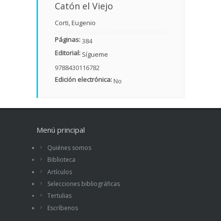
Catón el Viejo
Corti, Eugenio
Páginas:
384
Editorial:
Sígueme
9788430116782
Edición electrónica:
No
Menú principal
Quiénes somos
Biblioteca
Artículos
Selecciones bibliográficas
Tertulias
Escríbenos