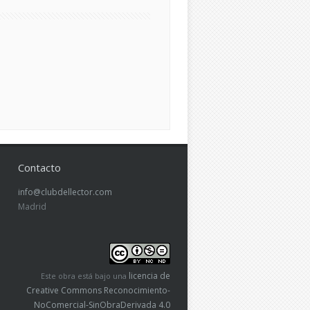
Contacto
info@clubdellector.com
Madrid
licencia de
Este obra está bajo una
Creative Commons Reconocimiento-
NoComercial-SinObraDerivada 4.0