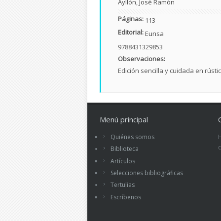
Ayllón, José Ramón
Páginas:
113
Editorial:
Eunsa
9788431329853
Observaciones:
Edición sencilla y cuidada en rústic
Menú principal
Quiénes somos
Biblioteca
Artículos
Selecciones bibliográficas
Tertulias
Escríbenos