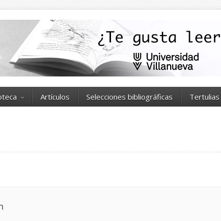
ioteca
Artículos
Selecciones bibliográficas
Tertulias
n