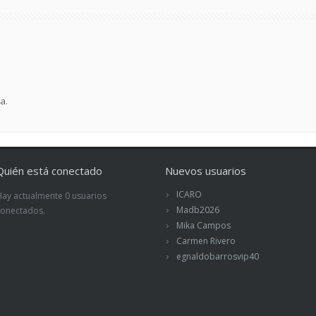
a.
Quién está conectado
Nuevos usuarios
ICARO
Hay actualmente 0 usuarios
Madb2026
conectados.
Mika Campos
Carmen Rivero
egnaldobarrosvip40