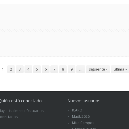
1
2
3
4
5
6
7
8
9
…
siguiente ›
última »
Quién está conectado
Nuevos usuarios
ICARO
Hay actualmente 0 usuarios
Madb2026
conectados.
Mika Campos