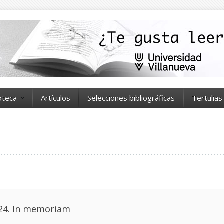
ioteca
Artículos
Selecciones bibliográficas
Tertulias
024. In memoriam