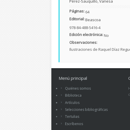
Pérez-Sauquillo, Vanesa
Páginas:
64
Editorial:
Beascoa
978-84-488-5416-4
Edición electrónica:
No
Observaciones:
Ilustraciones de Raquel Díaz Regu
Menú principal
Quiénes somos
Biblioteca
Artículos
Selecciones bibliográficas
Tertulias
Escríbenos