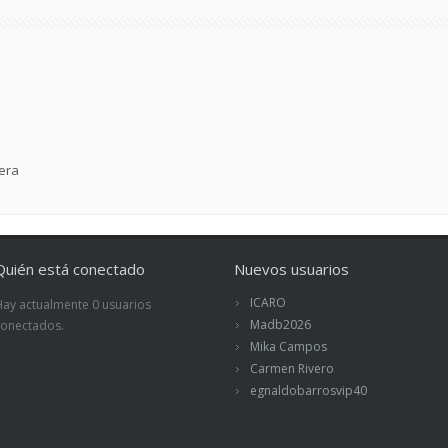
era
Quién está conectado
Nuevos usuarios
ICARO
Hay actualmente 0 usuarios
Madb2026
conectados.
Mika Campos
Carmen Rivero
egnaldobarrosvip40