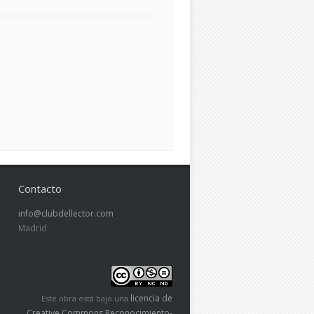
Contacto
info@clubdellector.com
Madrid
licencia de
Este obra está bajo una
Creative Commons Reconocimiento-