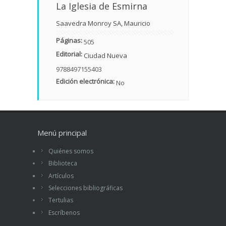
La Iglesia de Esmirna
Saavedra Monroy SA, Mauricio
Páginas:
505
Editorial:
Ciudad Nueva
9788497155403
Edición electrónica:
No
Menú principal
Quiénes somos
Biblioteca
Artículos
Selecciones bibliográficas
Tertulias
Escríbenos