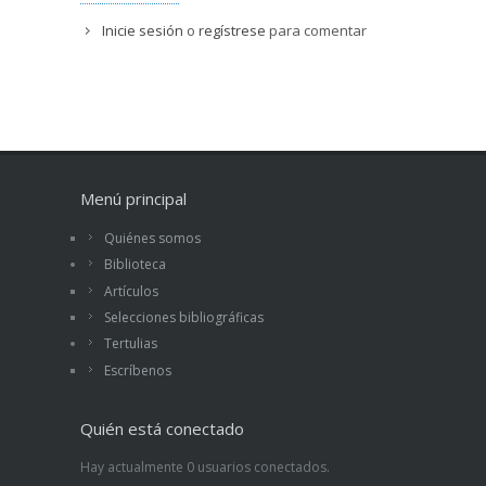
Inicie sesión
o
regístrese
para comentar
Menú principal
Quiénes somos
Biblioteca
Artículos
Selecciones bibliográficas
Tertulias
Escríbenos
Quién está conectado
Hay actualmente 0 usuarios conectados.