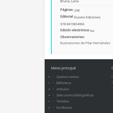
Bruna, Luna
Páginas:
208
Editorial:
Duomo Ediciones
978-8419834966
Edición electrónica:
No
Observaciones:
Ilustraciones de Pilar Hernández
Menú principal
Quiénes somos
Biblioteca
Artículos
Selecciones bibliográficas
Tertulias
Escríbenos