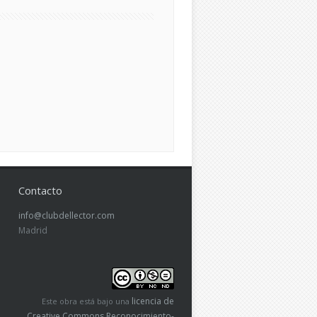
Contacto
info@clubdellector.com
Madrid
licencia de
Este obra está bajo una
Creative Commons Reconocimiento-