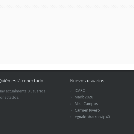
Quién está conectado
Nuevos usuarios
ICARO
Hay actualmente 0 usuarios
Madb2026
conectados.
Mika Campos
Carmen Rivero
egnaldobarrosvip40