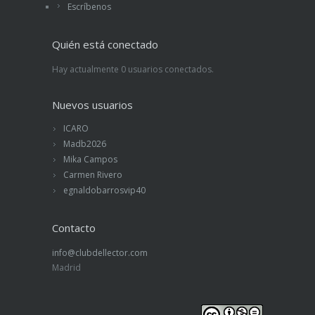
Escríbenos
Quién está conectado
Hay actualmente 0 usuarios conectados.
Nuevos usuarios
ICARO
Madb2026
Mika Campos
Carmen Rivero
egnaldobarrosvip40
Contacto
info@clubdellector.com
Madrid